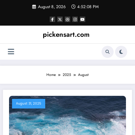
Skip
August 8, 2026
4:52:09 PM
to
content
pickensart.com
Home
2025
August
August 31, 2025