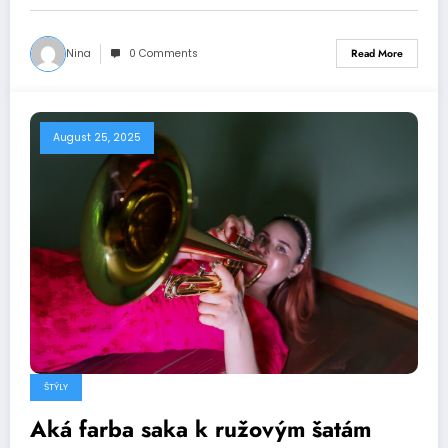
Nina
0 Comments
Read More
August 25, 2025
ŠTÝLY
Aká farba saka k ružovým šatám