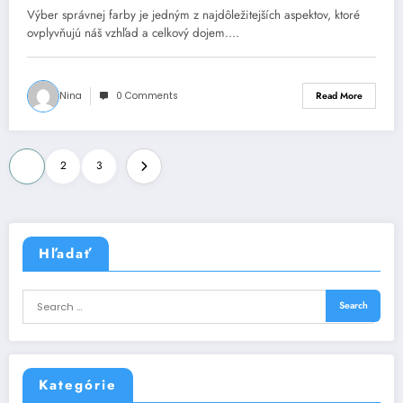
Výber správnej farby je jedným z najdôležitejších aspektov, ktoré
ovplyvňujú náš vzhľad a celkový dojem.…
Nina
0 Comments
Read More
Posts
1
2
3
pagination
Hľadať
Kategórie