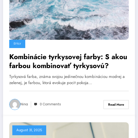
ŠTÝLY
Kombinácie tyrkysovej farby: S akou
farbou kombinovať tyrkysovú?
Tyrkysová farba, známa svojou jedinečnou kombináciou modrej a
zelenej, je farbou, ktorá evokuje pocit pokoja…
Nina
0 Comments
Read More
August 31, 2025