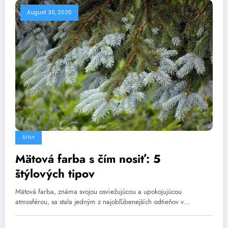
August 30, 2025
ŠTÝLY
Mätová farba s čím nosiť: 5
štýlových tipov
Mätová farba, známa svojou osviežujúcou a upokojujúcou
atmosférou, sa stala jedným z najobľúbenejších odtieňov v…