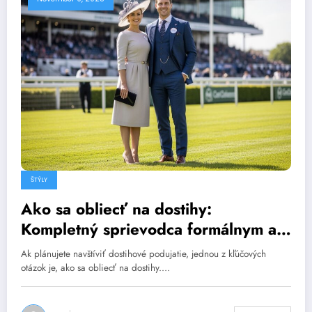
ŠTÝLY
Ako sa obliecť na dostihy:
Kompletný sprievodca formálnym a
elegantným outfitom
Ak plánujete navštíviť dostihové podujatie, jednou z kľúčových
otázok je, ako sa obliecť na dostihy.…