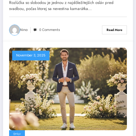
outfit
Rozlúčka so slobodou je jednou z najdôležitejších osláv pred
svadbou, počas ktorej sa nevestina kamarátka…
Nina
0 Comments
Read More
November 3, 2025
ŠTÝLY