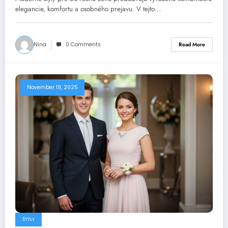
elegancie, komfortu a osobného prejavu. V tejto…
Nina
0 Comments
Read More
November 19, 2025
ŠTÝLY