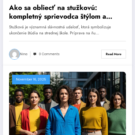
Ako sa obliecť na stužkovú:
kompletný sprievodca štýlom a
etikou
Stužková je významná slávnostná udalosť, ktorá symbolizuje
ukončenie štúdia na strednej škole. Príprava na ňu…
Nina
0 Comments
Read More
November 16, 2025