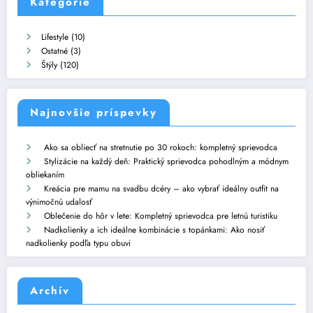
Kategórie
Lifestyle
(10)
Ostatné
(3)
Štýly
(120)
Najnovšie príspevky
Ako sa obliecť na stretnutie po 30 rokoch: kompletný sprievodca
Stylizácie na každý deň: Praktický sprievodca pohodlným a módnym
obliekaním
Kreácia pre mamu na svadbu dcéry – ako vybrať ideálny outfit na
výnimočnú udalosť
Oblečenie do hôr v lete: Kompletný sprievodca pre letnú turistiku
Nadkolienky a ich ideálne kombinácie s topánkami: Ako nosiť
nadkolienky podľa typu obuvi
Archív