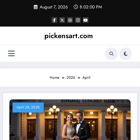
Skip
August 7, 2026
8:02:00 PM
to
content
pickensart.com
Home
2026
April
April 28, 2026