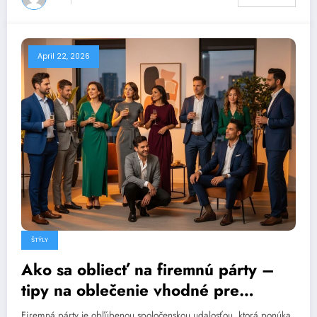
April 22, 2026
ŠTÝLY
Ako sa obliecť na firemnú párty –
tipy na oblečenie vhodné pre
fotografie
Firemná párty je obľúbenou spoločenskou udalosťou, ktorá ponúka