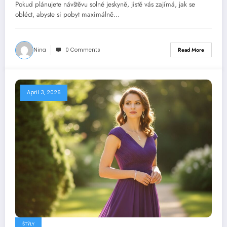
Pokud plánujete návštěvu solné jeskyně, jistě vás zajímá, jak se
obléct, abyste si pobyt maximálně…
Nina
0 Comments
Read More
April 3, 2026
ŠTÝLY