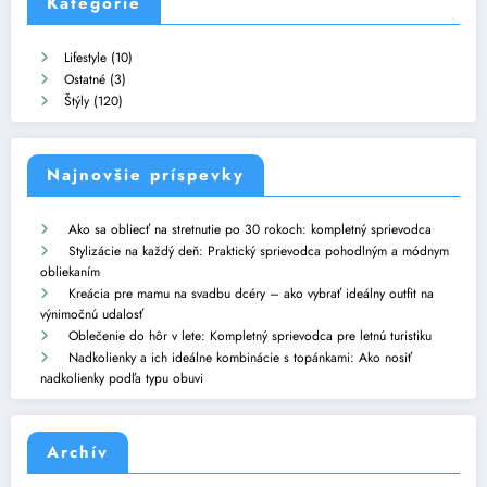
Kategórie
Lifestyle
(10)
Ostatné
(3)
Štýly
(120)
Najnovšie príspevky
Ako sa obliecť na stretnutie po 30 rokoch: kompletný sprievodca
Stylizácie na každý deň: Praktický sprievodca pohodlným a módnym
obliekaním
Kreácia pre mamu na svadbu dcéry – ako vybrať ideálny outfit na
výnimočnú udalosť
Oblečenie do hôr v lete: Kompletný sprievodca pre letnú turistiku
Nadkolienky a ich ideálne kombinácie s topánkami: Ako nosiť
nadkolienky podľa typu obuvi
Archív