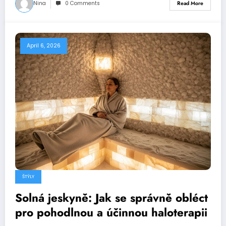
Nina
0 Comments
Read More
April 6, 2026
ŠTÝLY
Solná jeskyně: Jak se správně obléct
pro pohodlnou a účinnou haloterapii