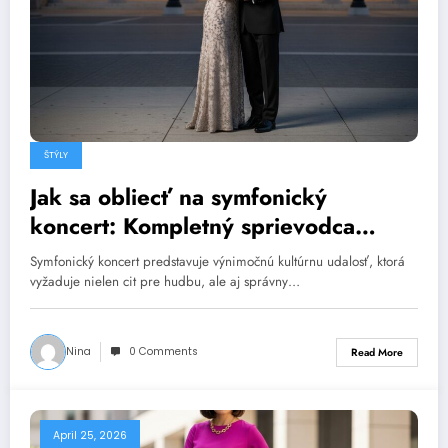
ŠTÝLY
Jak sa obliecť na symfonický
koncert: Kompletný sprievodca
štýlom a etikou
Symfonický koncert predstavuje výnimočnú kultúrnu udalosť, ktorá
vyžaduje nielen cit pre hudbu, ale aj správny…
Nina
0 Comments
Read More
April 25, 2026