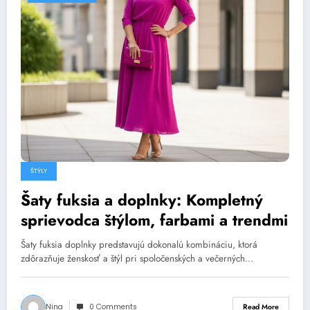
ŠTÝLY
Šaty fuksia a doplnky: Kompletný
sprievodca štýlom, farbami a trendmi
Šaty fuksia doplnky predstavujú dokonalú kombináciu, ktorá
zdôrazňuje ženskosť a štýl pri spoločenských a večerných…
Nina
0 Comments
Read More