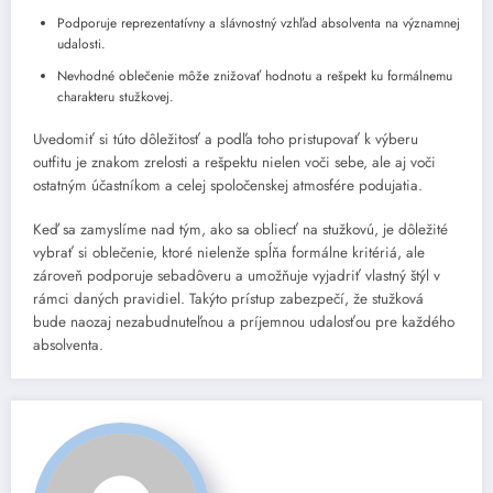
Podporuje reprezentatívny a slávnostný vzhľad absolventa na významnej
udalosti.
Nevhodné oblečenie môže znižovať hodnotu a rešpekt ku formálnemu
charakteru stužkovej.
Uvedomiť si túto dôležitosť a podľa toho pristupovať k výberu
outfitu je znakom zrelosti a rešpektu nielen voči sebe, ale aj voči
ostatným účastníkom a celej spoločenskej atmosfére podujatia.
Keď sa zamyslíme nad tým, ako sa obliecť na stužkovú, je dôležité
vybrať si oblečenie, ktoré nielenže spĺňa formálne kritériá, ale
zároveň podporuje sebadôveru a umožňuje vyjadriť vlastný štýl v
rámci daných pravidiel. Takýto prístup zabezpečí, že stužková
bude naozaj nezabudnuteľnou a príjemnou udalosťou pre každého
absolventa.