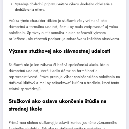
Vyžaduje dôkladnú prípravu vrátane výberu vhodného oblečenia a
dodržiavania etikety.
Vďaka týmto charakteristikám je stužková vždy vnímaná ako
slávnostná a formálna udalosť, čomu by mala zodpovedať aj voľba
oblečenia. Správny outfit pomáha nielen zdôrazniť význam
príležitosti, ale zároveň podporuje sebadôveru každého absolventa.
Význam stužkovej ako slávnostnej udalosti
Stužková nie je len zábava či bežná spoločenská akcia. Ide o
slávnostnú udalosť, ktorá kladie dôraz na formálnosť a
reprezentatívnosť. Práve preto je výber spoločenského oblečenia na
stužkovú kľúčový a mal by rešpektovať kultúru a tradície, ktoré tento
sviatok sprevádzajú.
Stužková ako oslava ukončenia štúdia na
strednej škole
Primárnou úlohou stužkovej je oslaviť koniec jedného významného
životného obdobia. Tak ako sa stužková spája s maturitou a