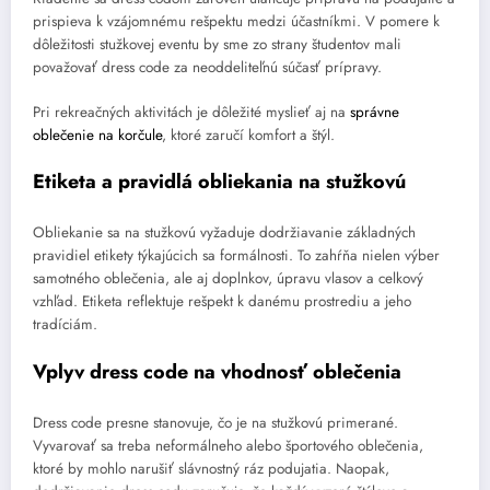
prispieva k vzájomnému rešpektu medzi účastníkmi. V pomere k
dôležitosti stužkovej eventu by sme zo strany študentov mali
považovať dress code za neoddeliteľnú súčasť prípravy.
Pri rekreačných aktivitách je dôležité myslieť aj na
správne
oblečenie na korčule
, ktoré zaručí komfort a štýl.
Etiketa a pravidlá obliekania na stužkovú
Obliekanie sa na stužkovú vyžaduje dodržiavanie základných
pravidiel etikety týkajúcich sa formálnosti. To zahŕňa nielen výber
samotného oblečenia, ale aj doplnkov, úpravu vlasov a celkový
vzhľad. Etiketa reflektuje rešpekt k danému prostrediu a jeho
tradíciám.
Vplyv dress code na vhodnosť oblečenia
Dress code presne stanovuje, čo je na stužkovú primerané.
Vyvarovať sa treba neformálneho alebo športového oblečenia,
ktoré by mohlo narušiť slávnostný ráz podujatia. Naopak,