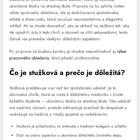
ukončenie štúdia na strednej škole. Príprava na ňu zahŕňa nielen
výber správneho oblečenia, ale aj dodržiavanie spoločenskej
etikety a dress codu, ktoré zaručujú reprezentatívny a elegantný
vzhľad. Ak sa chcete dozvedieť, ako sa obliecť na stužkovú tak, aby
ste vyjadrili úctu k tejto chvíli a zároveň sa cítili sebavedomo, tento
článok vás prevedie všetkými dôležitými aspektami.
Pri príprave na budúcu kariéru je vhodné neprehliadnuť aj
výber
pracovného oblečenia
, ktorý pôsobí profesionálne.
Čo je stužková a prečo je dôležitá?
Stužková predstavuje viac než len spoločenskú udalosť. Je to
slávnostná chvíľa, ktorá sa viaže k dôležitému medzníku v živote
každého študenta – ukončeniu štúdia na strednej škole. Táto udalosť
má osobitný význam, pretože zdôrazňuje prechod do dospelosti a
nadväzuje na tradície a rituály spojené so vzdelávaním.
Stužková je príležitosťou na stretnutie s triednymi kolegami a učiteľmi.
Slúži na oslavu úspechov a ukončenia dôležitého životného etapu.