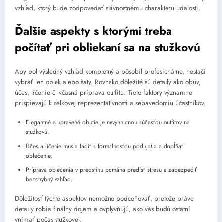
vzhľad, ktorý bude zodpovedať slávnostnému charakteru udalosti.
Ďalšie aspekty s ktorými treba
počítať pri obliekaní sa na stužkovú
Aby bol výsledný vzhľad kompletný a pôsobil profesionálne, nestačí
vybrať len oblek alebo šaty. Rovnako dôležité sú detaily ako obuv,
účes, líčenie či včasná príprava outfitu. Tieto faktory významne
prispievajú k celkovej reprezentatívnosti a sebavedomiu účastníkov.
Elegantné a upravené obutie je nevyhnutnou súčasťou outfitov na
stužkovú.
Účes a líčenie musia ladiť s formálnosťou podujatia a dopĺňať
oblečenie.
Príprava oblečenia v predstihu pomáha predísť stresu a zabezpečiť
bezchybný vzhľad.
Dôležitosť týchto aspektov nemožno podceňovať, pretože práve
detaily robia finálny dojem a ovplyvňujú, ako vás budú ostatní
vnímať počas stužkovej.