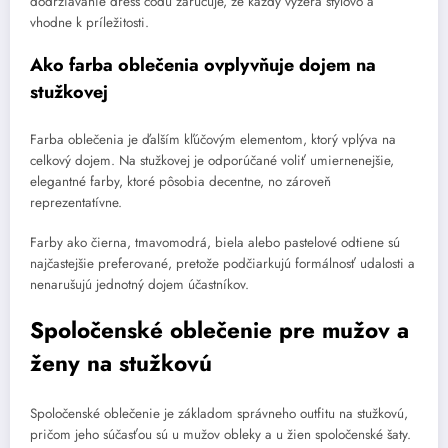
dodržiavanie dress codu zaručuje, že každý vyzerá štýlovo a
vhodne k príležitosti.
Ako farba oblečenia ovplyvňuje dojem na
stužkovej
Farba oblečenia je ďalším kľúčovým elementom, ktorý vplýva na
celkový dojem. Na stužkovej je odporúčané voliť umiernenejšie,
elegantné farby, ktoré pôsobia decentne, no zároveň
reprezentatívne.
Farby ako čierna, tmavomodrá, biela alebo pastelové odtiene sú
najčastejšie preferované, pretože podčiarkujú formálnosť udalosti a
nenarušujú jednotný dojem účastníkov.
Spoločenské oblečenie pre mužov a
ženy na stužkovú
Spoločenské oblečenie je základom správneho outfitu na stužkovú,
pričom jeho súčasťou sú u mužov obleky a u žien spoločenské šaty.