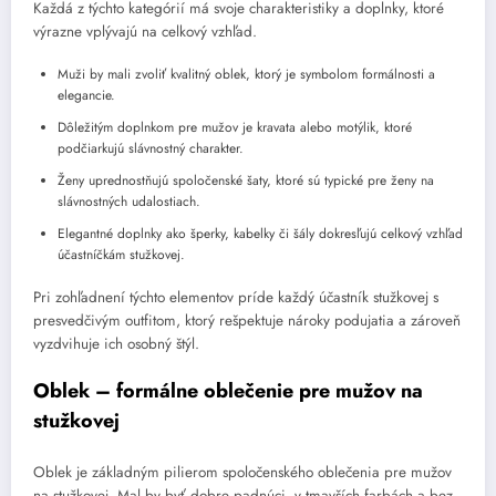
Každá z týchto kategórií má svoje charakteristiky a doplnky, ktoré
výrazne vplývajú na celkový vzhľad.
Muži by mali zvoliť kvalitný oblek, ktorý je symbolom formálnosti a
elegancie.
Dôležitým doplnkom pre mužov je kravata alebo motýlik, ktoré
podčiarkujú slávnostný charakter.
Ženy uprednostňujú spoločenské šaty, ktoré sú typické pre ženy na
slávnostných udalostiach.
Elegantné doplnky ako šperky, kabelky či šály dokresľujú celkový vzhľad
účastníčkám stužkovej.
Pri zohľadnení týchto elementov príde každý účastník stužkovej s
presvedčivým outfitom, ktorý rešpektuje nároky podujatia a zároveň
vyzdvihuje ich osobný štýl.
Oblek – formálne oblečenie pre mužov na
stužkovej
Oblek je základným pilierom spoločenského oblečenia pre mužov
na stužkovej. Mal by byť dobre padnúci, v tmavších farbách a bez