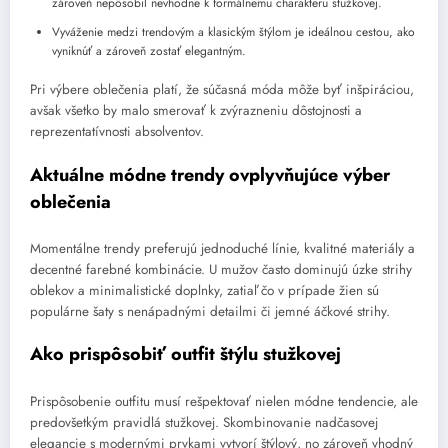
zároveň nepôsobil nevhodne k formálnemu charakteru stužkovej.
Vyváženie medzi trendovým a klasickým štýlom je ideálnou cestou, ako
vyniknúť a zároveň zostať elegantným.
Pri výbere oblečenia platí, že súčasná móda môže byť inšpiráciou,
avšak všetko by malo smerovať k zvýrazneniu dôstojnosti a
reprezentatívnosti absolventov.
Aktuálne módne trendy ovplyvňujúce výber
oblečenia
Momentálne trendy preferujú jednoduché línie, kvalitné materiály a
decentné farebné kombinácie. U mužov často dominujú úzke strihy
oblekov a minimalistické doplnky, zatiaľ čo v prípade žien sú
populárne šaty s nenápadnými detailmi či jemné áčkové strihy.
Ako prispôsobiť outfit štýlu stužkovej
Prispôsobenie outfitu musí rešpektovať nielen módne tendencie, ale
predovšetkým pravidlá stužkovej. Skombinovanie nadčasovej
elegancie s modernými prvkami vytvorí štýlový, no zároveň vhodný