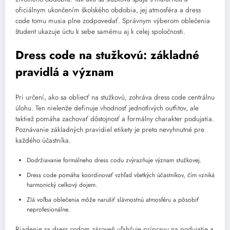
oficiálnym ukončením školského obdobia, jej atmosféra a dress
code tomu musia plne zodpovedať. Správnym výberom oblečenia
študent ukazuje úctu k sebe samému aj k celej spoločnosti.
Dress code na stužkovú: základné
pravidlá a význam
Pri určení, ako sa obliecť na stužkovú, zohráva dress code centrálnu
úlohu. Ten nielenže definuje vhodnosť jednotlivých outfitov, ale
taktiež pomáha zachovať dôstojnosť a formálny charakter podujatia.
Poznávanie základných pravidiel etikety je preto nevyhnutné pre
každého účastníka.
Dodržiavanie formálneho dress codu zvýrazňuje význam stužkovej.
Dress code pomáha koordinovať vzhľad všetkých účastníkov, čím vzniká
harmonický celkový dojem.
Zlá voľba oblečenia môže narušiť slávnostnú atmosféru a pôsobiť
neprofesionálne.
Riadenie sa dress codom zároveň uľahčuje prípravu na podujatie a