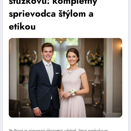
stužkovú: kompletný
sprievodca štýlom a
etikou
Stužková je významná slávnostná udalosť, ktorá symbolizuje