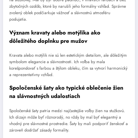
zbytočných ozdôb, ktoré by narušili jeho formálny vzhľad. Správne
zvolený oblek podčiarkuje vážnosť a slávnostnú atmosféru
podujatia.
Význam kravaty alebo motýlika ako
dôležitého doplnku pre mužov
Kravata alebo motýlik nie sú len estetickým detailom, ale dôležitým
symbolom elegancie a slávnostnosti. Ich voľba by mala
korešpondovať s farbou a štýlom obleku, čím sa vytvorí harmonický
a reprezentatívny vzhľad.
Spoločenské šaty ako typické oblečenie žien
na slávnostných udalostiach
Spoločenské šaty patria medzi najčastejšie voľby žien na stužkovú.
Ich dizajn môže byť rôznorodý, no vždy by mal byť elegantný a
vhodný pre slávnostné prostredie. Šaty by mali podporiť ženskosť a
zároveň dodržať zásady formality.