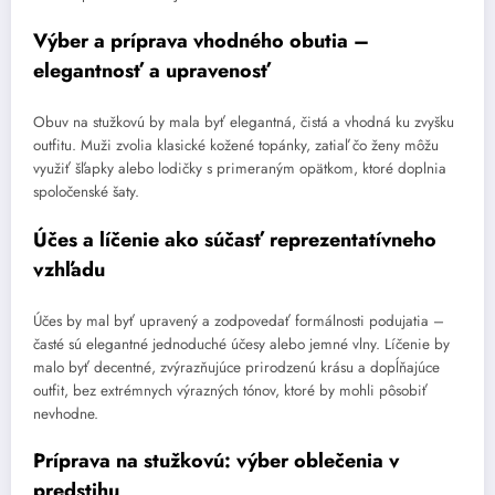
Výber a príprava vhodného obutia –
elegantnosť a upravenosť
Obuv na stužkovú by mala byť elegantná, čistá a vhodná ku zvyšku
outfitu. Muži zvolia klasické kožené topánky, zatiaľ čo ženy môžu
využiť šľapky alebo lodičky s primeraným opätkom, ktoré doplnia
spoločenské šaty.
Účes a líčenie ako súčasť reprezentatívneho
vzhľadu
Účes by mal byť upravený a zodpovedať formálnosti podujatia –
časté sú elegantné jednoduché účesy alebo jemné vlny. Líčenie by
malo byť decentné, zvýrazňujúce prirodzenú krásu a dopĺňajúce
outfit, bez extrémnych výrazných tónov, ktoré by mohli pôsobiť
nevhodne.
Príprava na stužkovú: výber oblečenia v
predstihu