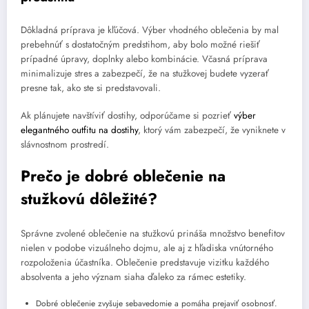
Dôkladná príprava je kľúčová. Výber vhodného oblečenia by mal
prebehnúť s dostatočným predstihom, aby bolo možné riešiť
prípadné úpravy, doplnky alebo kombinácie. Včasná príprava
minimalizuje stres a zabezpečí, že na stužkovej budete vyzerať
presne tak, ako ste si predstavovali.
Ak plánujete navštíviť dostihy, odporúčame si pozrieť
výber
elegantného outfitu na dostihy
, ktorý vám zabezpečí, že vyniknete v
slávnostnom prostredí.
Prečo je dobré oblečenie na
stužkovú dôležité?
Správne zvolené oblečenie na stužkovú prináša množstvo benefitov
nielen v podobe vizuálneho dojmu, ale aj z hľadiska vnútorného
rozpoloženia účastníka. Oblečenie predstavuje vizitku každého
absolventa a jeho význam siaha ďaleko za rámec estetiky.
Dobré oblečenie zvyšuje sebavedomie a pomáha prejaviť osobnosť.