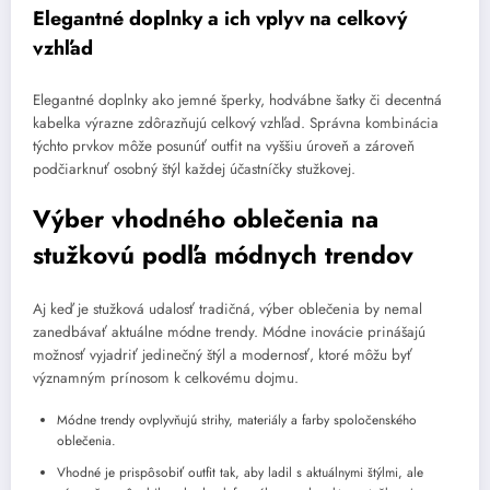
Elegantné doplnky a ich vplyv na celkový
vzhľad
Elegantné doplnky ako jemné šperky, hodvábne šatky či decentná
kabelka výrazne zdôrazňujú celkový vzhľad. Správna kombinácia
týchto prvkov môže posunúť outfit na vyššiu úroveň a zároveň
podčiarknuť osobný štýl každej účastníčky stužkovej.
Výber vhodného oblečenia na
stužkovú podľa módnych trendov
Aj keď je stužková udalosť tradičná, výber oblečenia by nemal
zanedbávať aktuálne módne trendy. Módne inovácie prinášajú
možnosť vyjadriť jedinečný štýl a modernosť, ktoré môžu byť
významným prínosom k celkovému dojmu.
Módne trendy ovplyvňujú strihy, materiály a farby spoločenského
oblečenia.
Vhodné je prispôsobiť outfit tak, aby ladil s aktuálnymi štýlmi, ale