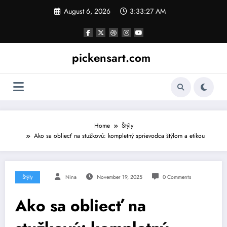
Skip
August 6, 2026
3:33:28 AM
to
content
pickensart.com
Home
Štýly
Ako sa obliecť na stužkovú: kompletný sprievodca štýlom a etikou
Štýly
Nina
November 19, 2025
0 Comments
Ako sa obliecť na