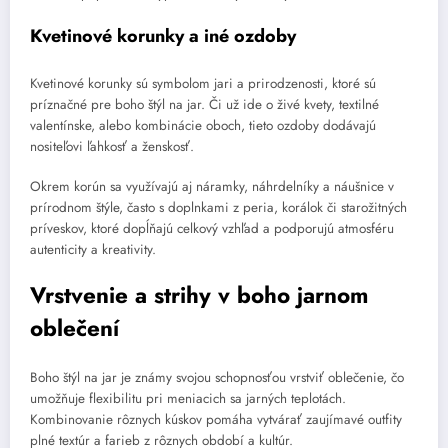
Kvetinové korunky a iné ozdoby
Kvetinové korunky sú symbolom jari a prirodzenosti, ktoré sú
príznačné pre boho štýl na jar. Či už ide o živé kvety, textilné
valentínske, alebo kombinácie oboch, tieto ozdoby dodávajú
nositeľovi ľahkosť a ženskosť.
Okrem korún sa využívajú aj náramky, náhrdelníky a náušnice v
prírodnom štýle, často s doplnkami z peria, korálok či starožitných
príveskov, ktoré dopĺňajú celkový vzhľad a podporujú atmosféru
autenticity a kreativity.
Vrstvenie a strihy v boho jarnom
oblečení
Boho štýl na jar je známy svojou schopnosťou vrstviť oblečenie, čo
umožňuje flexibilitu pri meniacich sa jarných teplotách.
Kombinovanie rôznych kúskov pomáha vytvárať zaujímavé outfity
plné textúr a farieb z rôznych období a kultúr.