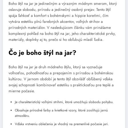
Boho štýl na jar je jedinečným a výrazným módnym smerom, ktorý
oslavuje slobodu, prírodu a jedinečný osobný prejav. Tento štýl
spája ľahkosť a komfort s bohémskymi a hippie koreňmi, čím
vytvára estetiku plnú farebných akcentov, voľných strihov a
prírodných materiálov. V nasledujúcom článku vám prinášame
komplexný pohľad na boho štýl na jar, jeho charakteristické prvky,
materiály, doplnky aj to, prečo si ho obľubujú mladí ľudia.
Čo je boho štýl na jar?
Boho štýl na jar je druh módneho štýlu, ktorý sa vyznačuje
voľnosťou, pohodlnosťou a prepojením s prírodou a bohémskou
kultúrou. V jarnom období je tento štýl obzvlášť obľúbený vďaka
svojej schopnosti kombinovať estetiku s praktickosťou pre teplé a
mierne počasie.
Je charakteristický voľnými strihmi, ktoré umožňujú slobodu pohybu.
Obsahuje prírodné farby a kvietkové vzory, ktoré zosilňujú jarnú
atmosféru.
Vďaka vrstveniu oblečenia je vhodný na premenlivé počasie jari.