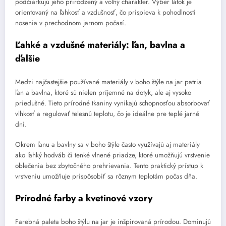
podčiarkujú jeho prirodzený a voľný charakter. Výber látok je
orientovaný na ľahkosť a vzdušnosť, čo prispieva k pohodlnosti
nosenia v prechodnom jarnom počasí.
Ľahké a vzdušné materiály: ľan, bavlna a
ďalšie
Medzi najčastejšie používané materiály v boho štýle na jar patria
ľan a bavlna, ktoré sú nielen príjemné na dotyk, ale aj vysoko
priedušné. Tieto prírodné tkaniny vynikajú schopnosťou absorbovať
vlhkosť a regulovať telesnú teplotu, čo je ideálne pre teplé jarné
dni.
Okrem ľanu a bavlny sa v boho štýle často využívajú aj materiály
ako ľahký hodváb či tenké vlnené priadze, ktoré umožňujú vrstvenie
oblečenia bez zbytočného prehrievania. Tento praktický prístup k
vrstveniu umožňuje prispôsobiť sa rôznym teplotám počas dňa.
Prírodné farby a kvetinové vzory
Farebná paleta boho štýlu na jar je inšpirovaná prírodou. Dominujú