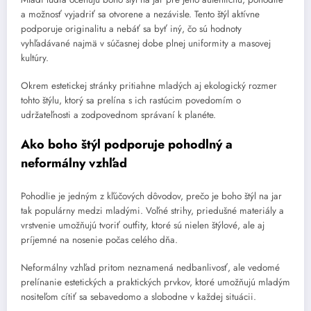
a možnosť vyjadriť sa otvorene a nezávisle. Tento štýl aktívne
podporuje originalitu a nebáť sa byť iný, čo sú hodnoty
vyhľadávané najmä v súčasnej dobe plnej uniformity a masovej
kultúry.
Okrem estetickej stránky pritiahne mladých aj ekologický rozmer
tohto štýlu, ktorý sa prelína s ich rastúcim povedomím o
udržateľnosti a zodpovednom správaní k planéte.
Ako boho štýl podporuje pohodlný a
neformálny vzhľad
Pohodlie je jedným z kľúčových dôvodov, prečo je boho štýl na jar
tak populárny medzi mladými. Voľné strihy, priedušné materiály a
vrstvenie umožňujú tvoriť outfity, ktoré sú nielen štýlové, ale aj
príjemné na nosenie počas celého dňa.
Neformálny vzhľad pritom neznamená nedbanlivosť, ale vedomé
prelínanie estetických a praktických prvkov, ktoré umožňujú mladým
nositeľom cítiť sa sebavedomo a slobodne v každej situácii.