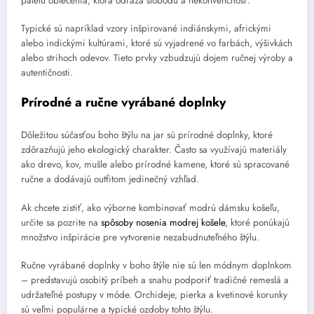
paletu oblečenia, ktorá odráža slobodu a nekonvenčnosť.
Typické sú napríklad vzory inšpirované indiánskymi, africkými
alebo indickými kultúrami, ktoré sú vyjadrené vo farbách, výšivkách
alebo strihoch odevov. Tieto prvky vzbudzujú dojem ručnej výroby a
autentičnosti.
Prírodné a ručne vyrábané doplnky
Dôležitou súčasťou boho štýlu na jar sú prírodné doplnky, ktoré
zdôrazňujú jeho ekologický charakter. Často sa využívajú materiály
ako drevo, kov, mušle alebo prírodné kamene, ktoré sú spracované
ručne a dodávajú outfitom jedinečný vzhľad.
Ak chcete zistiť, ako výborne kombinovať modrú dámsku košeľu,
určite sa pozrite na
spôsoby nosenia modrej košele
, ktoré ponúkajú
množstvo inšpirácie pre vytvorenie nezabudnuteľného štýlu.
Ručne vyrábané doplnky v boho štýle nie sú len módnym doplnkom
– predstavujú osobitý príbeh a snahu podporiť tradičné remeslá a
udržateľné postupy v móde. Orchideje, pierka a kvetinové korunky
sú veľmi populárne a typické ozdoby tohto štýlu.