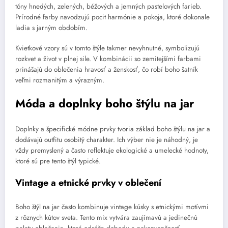
tóny hnedých, zelených, béžových a jemných pastelových farieb.
Prírodné farby navodzujú pocit harmónie a pokoja, ktoré dokonale
ladia s jarným obdobím.
Kvietkové vzory sú v tomto štýle takmer nevyhnutné, symbolizujú
rozkvet a život v plnej sile. V kombinácii so zemitejšími farbami
prinášajú do oblečenia hravosť a ženskosť, čo robí boho šatník
veľmi rozmanitým a výrazným.
Móda a doplnky boho štýlu na jar
Doplnky a špecifické módne prvky tvoria základ boho štýlu na jar a
dodávajú outfitu osobitý charakter. Ich výber nie je náhodný, je
vždy premyslený a často reflektuje ekologické a umelecké hodnoty,
ktoré sú pre tento štýl typické.
Vintage a etnické prvky v oblečení
Boho štýl na jar často kombinuje vintage kúsky s etnickými motívmi
z rôznych kútov sveta. Tento mix vytvára zaujímavú a jedinečnú