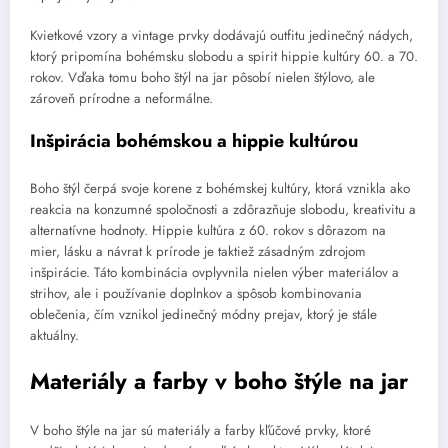
Kvietkové vzory a vintage prvky dodávajú outfitu jedinečný nádych,
ktorý pripomína bohémsku slobodu a spirit hippie kultúry 60. a 70.
rokov. Vďaka tomu boho štýl na jar pôsobí nielen štýlovo, ale
zároveň prírodne a neformálne.
Inšpirácia bohémskou a hippie kultúrou
Boho štýl čerpá svoje korene z bohémskej kultúry, ktorá vznikla ako
reakcia na konzumné spoločnosti a zdôrazňuje slobodu, kreativitu a
alternatívne hodnoty. Hippie kultúra z 60. rokov s dôrazom na
mier, lásku a návrat k prírode je taktiež zásadným zdrojom
inšpirácie. Táto kombinácia ovplyvnila nielen výber materiálov a
strihov, ale i používanie doplnkov a spôsob kombinovania
oblečenia, čím vznikol jedinečný módny prejav, ktorý je stále
aktuálny.
Materiály a farby v boho štýle na jar
V boho štýle na jar sú materiály a farby kľúčové prvky, ktoré