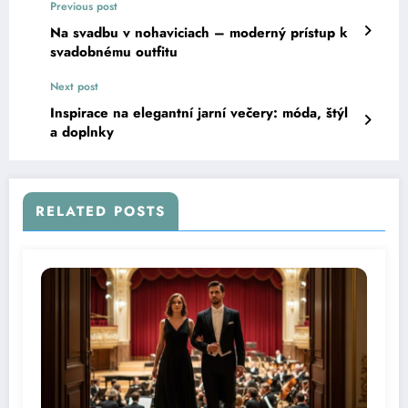
Previous post
Na svadbu v nohaviciach – moderný prístup k
svadobnému outfitu
Next post
Inspirace na elegantní jarní večery: móda, štýl
a doplnky
RELATED POSTS