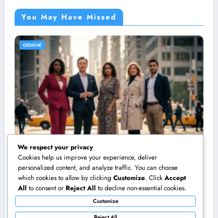
You May Have Missed
OSTATNÉ
We respect your privacy
Cookies help us improve your experience, deliver
personalized content, and analyze traffic. You can choose
which cookies to allow by clicking
Customize
. Click
Accept
Ako sa hezky se obléct: Správny štýl pre
All
to consent or
Reject All
to decline non-essential cookies.
každú príležitosť
Customize
September 14, 2025
Nina
Reject All