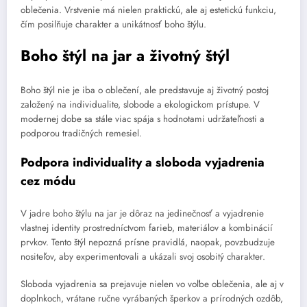
oblečenia. Vrstvenie má nielen praktickú, ale aj estetickú funkciu,
čím posilňuje charakter a unikátnosť boho štýlu.
Boho štýl na jar a životný štýl
Boho štýl nie je iba o oblečení, ale predstavuje aj životný postoj
založený na individualite, slobode a ekologickom prístupe. V
modernej dobe sa stále viac spája s hodnotami udržateľnosti a
podporou tradičných remesiel.
Podpora individuality a sloboda vyjadrenia
cez módu
V jadre boho štýlu na jar je dôraz na jedinečnosť a vyjadrenie
vlastnej identity prostredníctvom farieb, materiálov a kombinácií
prvkov. Tento štýl nepozná prísne pravidlá, naopak, povzbudzuje
nositeľov, aby experimentovali a ukázali svoj osobitý charakter.
Sloboda vyjadrenia sa prejavuje nielen vo voľbe oblečenia, ale aj v
doplnkoch, vrátane ručne vyrábaných šperkov a prírodných ozdôb,