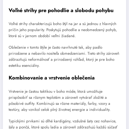
Voľné strihy pre pohodlie a slobodu pohybu
Voľné strihy charakterizujú boho štýl na jar a sú jednou z hlavných
príčin jeho popularity. Poskytujú pohodlie a neobmedzený pohyb,
ktoré sú v jarnom období veľmi žiadané.
Oblečenie v tomto štýle je často navrhnuté tak, aby padlo
prirodzene a nebavilo nositeľa obmedzeniami. Tieto strihy zároveň
zdôrazňujú neformálnosť a prirodzený vzhľad, ktorý je pre boho
estetiku esenciálny.
Kombinovanie a vrstvenie oblečenia
Vrstvenie je častou taktikou v boho móde, ktorá umožňuje
prispôsobiť sa rôznym teplotám a zároveň vytvárať zložité a
pôsobivé outfity. Kombinujú sa rôzne materiály, farby, vzory a
textúry, aby vznikol celok plný životnej energie a individuality.
Typickými prvkami sú dlhé kardigány, vzdušné šaty cez nohavice,
šály a pončá, ktoré spolu ladia a zároveň zdôrazňujú každú súčasť