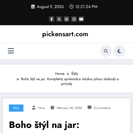
Skip
August 9, 2026
12:21:25 PM
to
content
pickensart.com
Home
Štýly
Boho štýl na jar: Kompletný sprievodca módou plnou slobody a
prírody
Štýly
Nina
February 28, 2026
0 Comments
Boho štýl na jar: