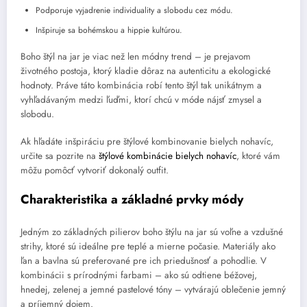
Podporuje vyjadrenie individuality a slobodu cez módu.
Inšpiruje sa bohémskou a hippie kultúrou.
Boho štýl na jar je viac než len módny trend – je prejavom
životného postoja, ktorý kladie dôraz na autenticitu a ekologické
hodnoty. Práve táto kombinácia robí tento štýl tak unikátnym a
vyhľadávaným medzi ľuďmi, ktorí chcú v móde nájsť zmysel a
slobodu.
Ak hľadáte inšpiráciu pre štýlové kombinovanie bielych nohavíc,
určite sa pozrite na
štýlové kombinácie bielych nohavíc
, ktoré vám
môžu pomôcť vytvoriť dokonalý outfit.
Charakteristika a základné prvky módy
Jedným zo základných pilierov boho štýlu na jar sú voľne a vzdušné
strihy, ktoré sú ideálne pre teplé a mierne počasie. Materiály ako
ľan a bavlna sú preferované pre ich priedušnosť a pohodlie. V
kombinácii s prírodnými farbami – ako sú odtiene béžovej,
hnedej, zelenej a jemné pastelové tóny – vytvárajú oblečenie jemný
a príjemný dojem.