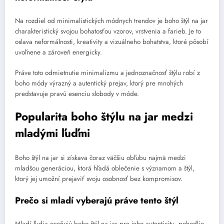
Na rozdiel od minimalistických módnych trendov je boho štýl na jar
charakteristický svojou bohatosťou vzorov, vrstvenia a farieb. Je to
oslava neformálnosti, kreativity a vizuálneho bohatstva, ktoré pôsobí
uvoľnene a zároveň energicky.
Práve toto odmietnutie minimalizmu a jednoznačnosť štýlu robí z
boho módy výrazný a autentický prejav, ktorý pre mnohých
predstavuje pravú esenciu slobody v móde.
Popularita boho štýlu na jar medzi
mladými ľuďmi
Boho štýl na jar si získava čoraz väčšiu obľubu najmä medzi
mladšou generáciou, ktorá hľadá oblečenie s významom a štýl,
ktorý jej umožní prejaviť svoju osobnosť bez kompromisov.
Prečo si mladí vyberajú práve tento štýl
Mladí ľudia oceňujú boho štýl na jar pre jeho autenticitu, pohodlie