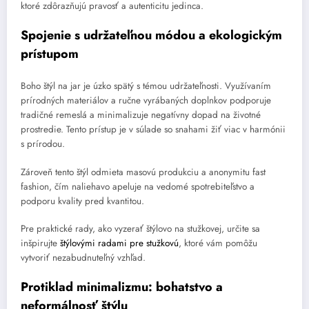
ktoré zdôrazňujú pravosť a autenticitu jedinca.
Spojenie s udržateľnou módou a ekologickým
prístupom
Boho štýl na jar je úzko spätý s témou udržateľnosti. Využívaním
prírodných materiálov a ručne vyrábaných doplnkov podporuje
tradičné remeslá a minimalizuje negatívny dopad na životné
prostredie. Tento prístup je v súlade so snahami žiť viac v harmónii
s prírodou.
Zároveň tento štýl odmieta masovú produkciu a anonymitu fast
fashion, čím naliehavo apeluje na vedomé spotrebiteľstvo a
podporu kvality pred kvantitou.
Pre praktické rady, ako vyzerať štýlovo na stužkovej, určite sa
inšpirujte
štýlovými radami pre stužkovú
, ktoré vám pomôžu
vytvoriť nezabudnuteľný vzhľad.
Protiklad minimalizmu: bohatstvo a
neformálnosť štýlu