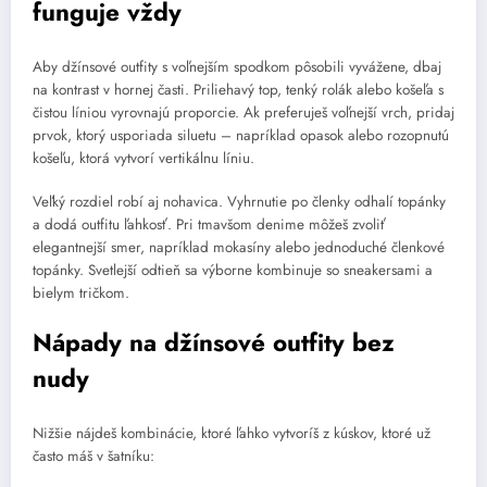
funguje vždy
Aby džínsové outfity s voľnejším spodkom pôsobili vyvážene, dbaj
na kontrast v hornej časti. Priliehavý top, tenký rolák alebo košeľa s
čistou líniou vyrovnajú proporcie. Ak preferuješ voľnejší vrch, pridaj
prvok, ktorý usporiada siluetu – napríklad opasok alebo rozopnutú
košeľu, ktorá vytvorí vertikálnu líniu.
Veľký rozdiel robí aj nohavica. Vyhrnutie po členky odhalí topánky
a dodá outfitu ľahkosť. Pri tmavšom denime môžeš zvoliť
elegantnejší smer, napríklad mokasíny alebo jednoduché členkové
topánky. Svetlejší odtieň sa výborne kombinuje so sneakersami a
bielym tričkom.
Nápady na džínsové outfity bez
nudy
Nižšie nájdeš kombinácie, ktoré ľahko vytvoríš z kúskov, ktoré už
často máš v šatníku: