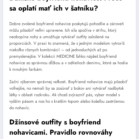
sa oplatí mať ich v šatníku?
Dobre zvolené boyfriend nohavice poskytujú pohodlie a zároveň
môžu pôsobiť veľmi upravene. Ich sila spočíva v strihu, ktorý
neobopína nohy a umožňuje vytvárať outfity založené na
proporciách. V praxi to znamená, že s jedným modelom vytvoríš
niekoľko rôznych kombinácií – od jednoduchých až po
premyslenejšie. V kolekcii MEDICINE ľahko nájdeš boyfriend
nohavice so správnou dĺžkou a v odtieňoch denimu, ktoré sa hodia
k mnohým farbám.
Začni výberom správnej veľkosti. Boyfriend nohavice majú pôsobiť
voľnejšie, no nemali by sa zosúvať z bokov ani vytvárať nadbytok
látky v oblasti rozkroku. Ak chceš zvýrazniť pás, vyber model s
vyšším pásom a nos ho s kratším topom alebo košeľou zastrčenou
do nohavíc.
Džínsové outfity s boyfriend
nohavicami. Pravidlo rovnováhy