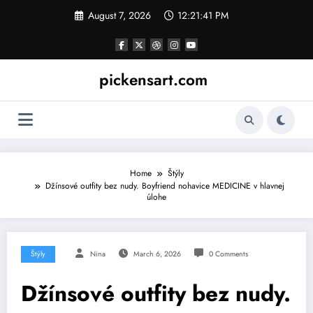
Skip
August 7, 2026
12:21:42 PM
to
content
pickensart.com
Home
Štýly
Džínsové outfity bez nudy. Boyfriend nohavice MEDICINE v hlavnej
úlohe
Štýly
Nina
March 6, 2026
0 Comments
Džínsové outfity bez nudy.