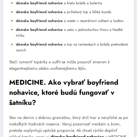
dámske boyfriend nohavice
a biela košeľa a baleríny
dámske boyfriend nohavice
a priliehavý top a ľahká bunda
dámske boyfriend nohavice
a sveter v neutrálnom odtieni a loafers
dámske boyfriend nohavice
a sako s jednoduchou líniou a hladké
tričko
dámske boyfriend nohavice
a top na ramienkach a košeľa prehodená
navrch
Stačí vymeniť topánky a outfit sa môže posunúť smerom k
elegantnejšiemu alebo uvoľnenejšiemu štýlu.
MEDICINE. Ako vybrať boyfriend
nohavice, ktoré budú fungovať v
šatníku?
Stav na denim s dobrou gramážou, ktorý drží tvar a nevyťahá sa po
niekoľkých hodinách nosenia. Venuj pozornosť vreckám a švom,
pretože ovplyvňujú optické proporcie. Ak chceš rýchlo doplniť
základ šatníka, pozri si
dámske boyfriend nohavice
v MEDICINE