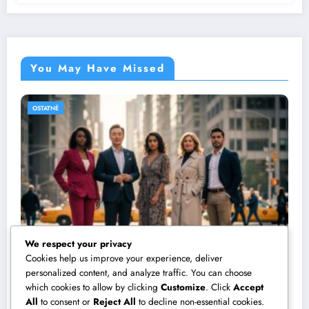
You May Have Missed
OSTATNÉ
We respect your privacy
Cookies help us improve your experience, deliver
personalized content, and analyze traffic. You can choose
which cookies to allow by clicking
Customize
. Click
Accept
Ako sa hezky se obléct: Správny štýl pre
All
to consent or
Reject All
to decline non-essential cookies.